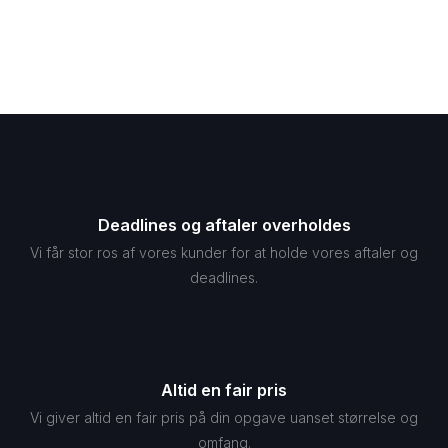
Deadlines og aftaler overholdes
Vi får stor ros af vores kunder for at holde vores aftaler og
deadlines.
Altid en fair pris
Vi giver altid en fair pris på din opgave uanset størrelse og
omfang.