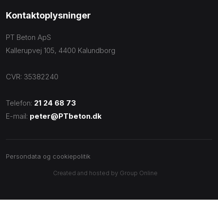
Kontaktoplysninger
PT Beton ApS
Kallerupvej 105, 4400 Kalundborg
CVR: 35382240
Telefon:
21 24 68 73
E-mail:
peter@PTbeton.dk
Persondata og cookiepolitik
Created and hosted by Group Online